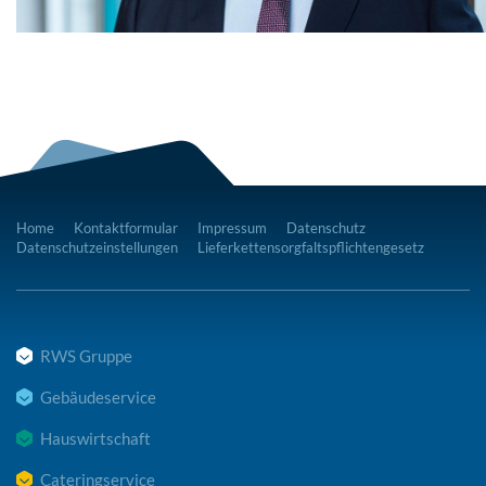
Home
Kontaktformular
Impressum
Datenschutz
Datenschutzeinstellungen
Lieferkettensorgfaltspflichtengesetz
RWS Gruppe
Gebäudeservice
Hauswirtschaft
Cateringservice