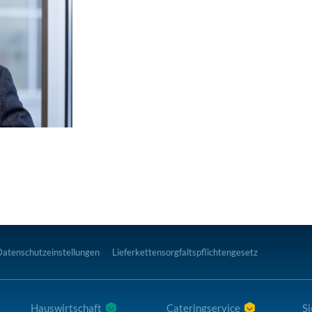
Datenschutzeinstellungen
Lieferkettensorgfaltspflichtengesetz
Hauswirtschaft
Cateringservice
Si