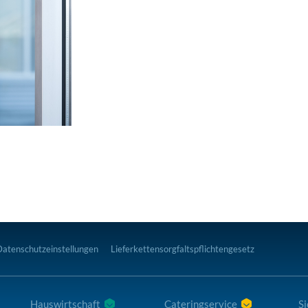
Datenschutzeinstellungen
Lieferkettensorgfaltspflichtengesetz
Hauswirtschaft
Cateringservice
Si