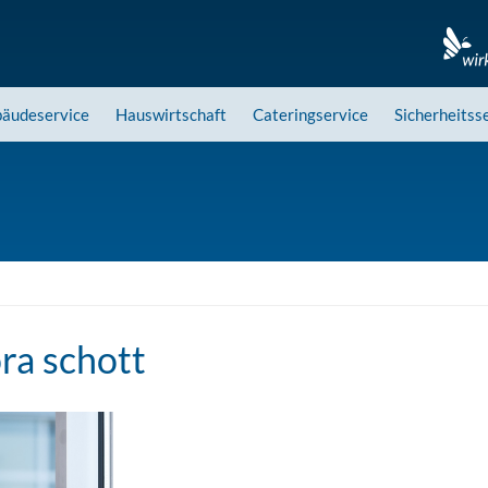
äudeservice
Hauswirtschaft
Cateringservice
Sicherheitss
ra schott