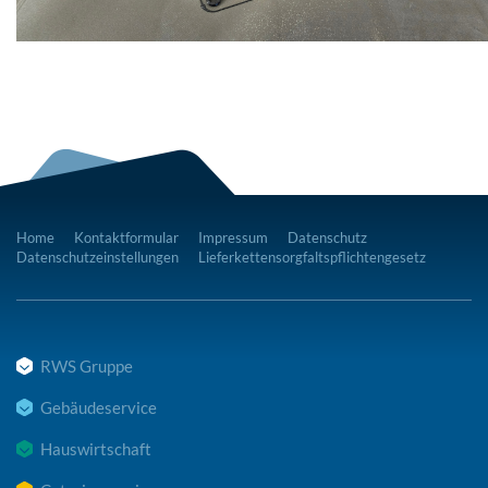
Home
Kontaktformular
Impressum
Datenschutz
Datenschutzeinstellungen
Lieferkettensorgfaltspflichtengesetz
RWS Gruppe
Gebäudeservice
Hauswirtschaft