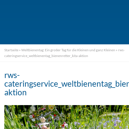
Startseite
»
Weltbienentag: Ein großer Tag für die Kleinen und ganz Kleinen
»
rws-
cateringservice_weltbienentag_bienenretter_kita-aktion
rws-
cateringservice_weltbienentag_bien
aktion