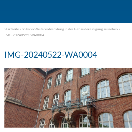
Startseite
»
So kann Weiterentwicklung in der Gebäudereinigung aussehen
»
IMG-20240522-WA0004
IMG-20240522-WA0004