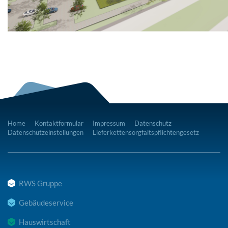
Home
Kontaktformular
Impressum
Datenschutz
Datenschutzeinstellungen
Lieferkettensorgfaltspflichtengesetz
RWS Gruppe
Gebäudeservice
Hauswirtschaft