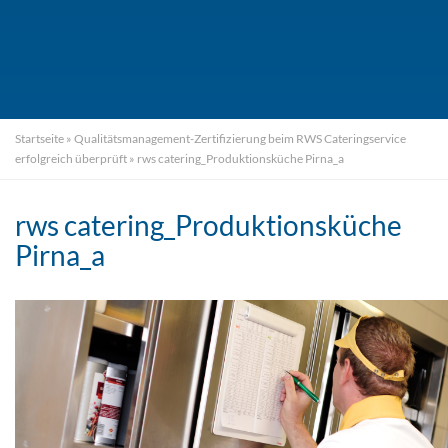
Startseite
»
Qualitätsmanagement-Zertifizierung beim RWS Cateringservice
erfolgreich überprüft
»
rws catering_Produktionsküche Pirna_a
rws catering_Produktionsküche
Pirna_a