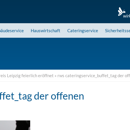
äudeservice
Hauswirtschaft
Cateringservice
Sicherheitss
s Leipzig feierlich eröffnet
»
rws cateringservice_buffet_tag der o
ffet_tag der offenen