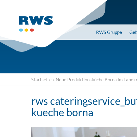
Skip
to
main
content
RWS
Gruppe
Geb
Startseite
»
Neue Produktionsküche Borna im Landkrei
rws cateringservice_bu
kueche borna