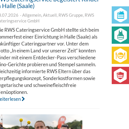
n Halle (Saale)
3.07.2026
Allgemein
,
Aktuell
,
RWS Gruppe
,
RWS
ateringservice GmbH
ie RWS Cateringservice GmbH stellte sich beim
ommerfest einer Einrichtung in Halle (Saale) als
ukünftiger Cateringpartner vor. Unter dem
otto „In einem Land vor unserer Zeit“ konnten
inder mit einem Entdecker-Pass verschiedene
ino-Gerichte probieren und Stempel sammeln.
leichzeitig informierte RWS Eltern über das
erpflegungskonzept, Sonderkostformen sowie
egetarische und schweinefleischfreie
enüoptionen.
eiterlesen