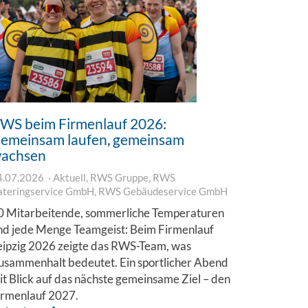
WS beim Firmenlauf 2026:
emeinsam laufen, gemeinsam
achsen
4.07.2026
Aktuell
,
RWS Gruppe
,
RWS
ateringservice GmbH
,
RWS Gebäudeservice GmbH
0 Mitarbeitende, sommerliche Temperaturen
nd jede Menge Teamgeist: Beim Firmenlauf
eipzig 2026 zeigte das RWS-Team, was
usammenhalt bedeutet. Ein sportlicher Abend
it Blick auf das nächste gemeinsame Ziel – den
irmenlauf 2027.