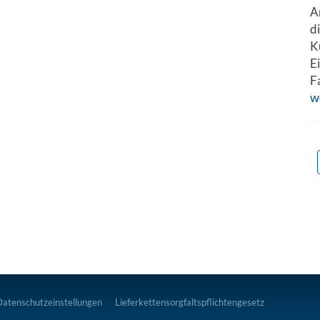
A
d
K
E
F
w
Datenschutzeinstellungen
Lieferkettensorgfaltspflichtengesetz