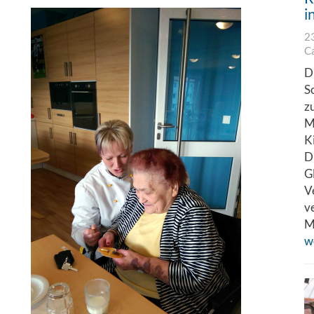
i
2
C
D
S
z
M
K
D
G
V
v
M
w