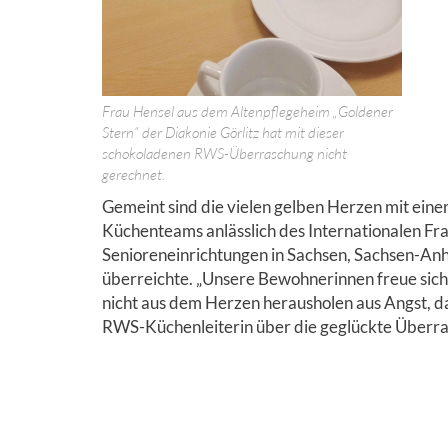
Frau Hensel aus dem Altenpflegeheim „Goldener
Stern“ der Diakonie Görlitz hat mit dieser
schokoladenen RWS-Überraschung nicht
gerechnet.
Gemeint sind die vielen gelben Herzen mit ei
Küchenteams anlässlich des Internationalen Fr
Senioreneinrichtungen in Sachsen, Sachsen-Anh
überreichte. „Unsere Bewohnerinnen freue sich 
nicht aus dem Herzen herausholen aus Angst, da
RWS-Küchenleiterin über die geglückte Überr