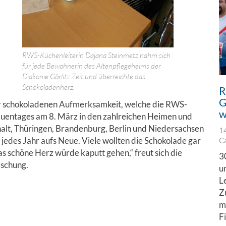
RWS-Küchenleiterin Dajana Steinmetz nahm sich
für jede Bewohnerin des Altenpflegeheims der
Diakonie Görlitz Zeit und überreichte das
Schokoladenherz.
R
G
ner schokoladenen Aufmerksamkeit, welche die RWS-
w
auentages am 8. März in den zahlreichen Heimen und
alt, Thüringen, Brandenburg, Berlin und Niedersachsen
1
jedes Jahr aufs Neue. Viele wollten die Schokolade gar
C
s schöne Herz würde kaputt gehen,“ freut sich die
3
aschung.
u
L
Z
m
F