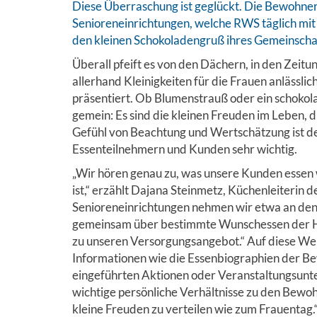
Diese Überraschung ist geglückt. Die Bewohne
Senioreneinrichtungen, welche RWS täglich mit 
den kleinen Schokoladengruß ihres Gemeinscha
Überall pfeift es von den Dächern, in den Zeit
allerhand Kleinigkeiten für die Frauen anlässl
präsentiert. Ob Blumenstrauß oder ein schokol
gemein: Es sind die kleinen Freuden im Leben,
Gefühl von Beachtung und Wertschätzung ist 
Essenteilnehmern und Kunden sehr wichtig.
„Wir hören genau zu, was unsere Kunden essen 
ist,“ erzählt Dajana Steinmetz, Küchenleiteri
Senioreneinrichtungen nehmen wir etwa an den 
gemeinsam über bestimmte Wunschessen der H
zu unseren Versorgungsangebot.“ Auf diese We
Informationen wie die Essenbiographien der Be
eingeführten Aktionen oder Veranstaltungsunter
wichtige persönliche Verhältnisse zu den Bewoh
kleine Freuden zu verteilen wie zum Frauentag.