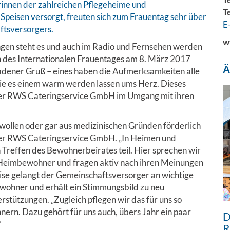
rinnen der zahlreichen Pflegeheime und
T
Speisen versorgt, freuten sich zum Frauentag sehr über
E
ftsversorgers.
w
ungen steht es und auch im Radio und Fernsehen werden
ich des Internationalen Frauentages am 8. März 2017
Ä
adener Gruß – eines haben die Aufmerksamkeiten alle
 die es einem warm werden lassen ums Herz. Dieses
der RWS Cateringservice GmbH im Umgang mit ihren
wollen oder gar aus medizinischen Gründen förderlich
n der RWS Cateringservice GmbH. „In Heimen und
Treffen des Bewohnerbeirates teil. Hier sprechen wir
eimbewohner und fragen aktiv nach ihren Meinungen
ise gelangt der Gemeinschaftsversorger an wichtige
wohner und erhält ein Stimmungsbild zu neu
stützungen. „Zugleich pflegen wir das für uns so
nern. Dazu gehört für uns auch, übers Jahr ein paar
D
“
R