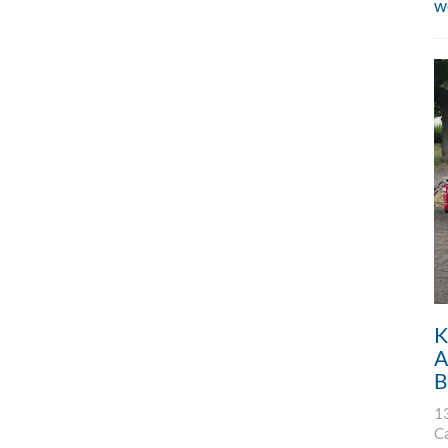
w
K
A
B
1
C