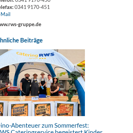
elefax:
0341 9170-451
-Mail
ww.rws-gruppe.de
hnliche Beiträge
ino-Abenteuer zum Sommerfest:
WS Cateringservice begeistert Kinder