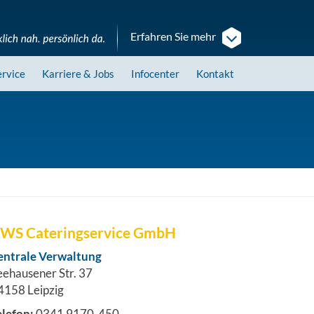
Erfahren Sie mehr
ervice
Karriere
& Jobs
Infocenter
Kontakt
WS Cateringservice GmbH
entrale Verwaltung
eehausener Str. 37
4158 Leipzig
elefon:
0341 9170-450