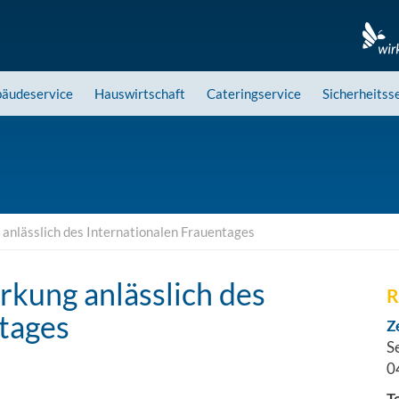
äudeservice
Hauswirtschaft
Cateringservice
Sicherheitss
 anlässlich des Internationalen Frauentages
rkung anlässlich des
R
tages
Z
S
0
T