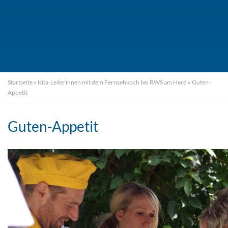
Startseite
»
Kita-Leiterinnen mit dem Fernsehkoch bei RWS am Herd
»
Guten-
Appetit
Guten-Appetit