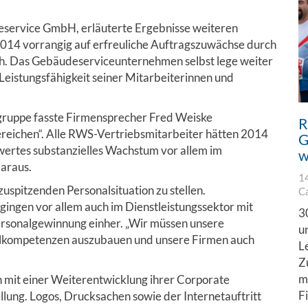
eservice GmbH, erläuterte Ergebnisse weiteren
 2014 vorrangig auf erfreuliche Auftragszuwächse durch
ch. Das Gebäudeserviceunternehmen selbst lege weiter
eistungsfähigkeit seiner Mitarbeiterinnen und
gruppe fasste Firmensprecher Fred Weiske
R
ereichen“. Alle RWS-Vertriebsmitarbeiter hätten 2014
G
wertes substanzielles Wachstum vor allem im
w
araus.
1
zuspitzenden Personalsituation zu stellen.
C
gingen vor allem auch im Dienstleistungssektor mit
3
rsonalgewinnung einher. „Wir müssen unsere
u
elkompetenzen auszubauen und unsere Firmen auch
L
Z
m
 mit einer Weiterentwicklung ihrer Corporate
F
lung. Logos, Drucksachen sowie der Internetauftritt