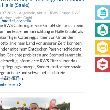
n Halle (Saale)
3.07.2026
Allgemein
,
Aktuell
,
RWS Gruppe
,
RWS
ateringservice GmbH
ie RWS Cateringservice GmbH stellte sich beim
ommerfest einer Einrichtung in Halle (Saale) als
ukünftiger Cateringpartner vor. Unter dem
otto „In einem Land vor unserer Zeit“ konnten
inder mit einem Entdecker-Pass verschiedene
ino-Gerichte probieren und Stempel sammeln.
leichzeitig informierte RWS Eltern über das
erpflegungskonzept, Sonderkostformen sowie
egetarische und schweinefleischfreie
enüoptionen.
eiterlesen