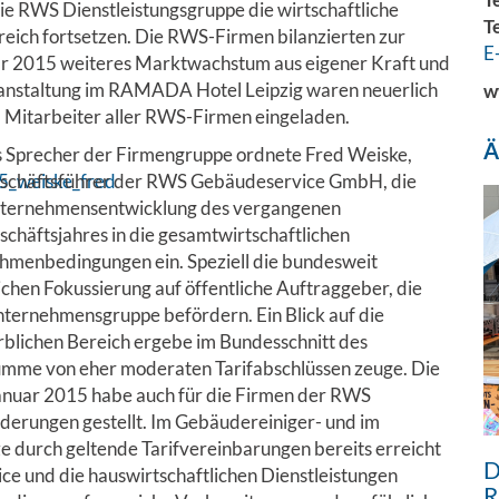
ie RWS Dienstleistungsgruppe die wirtschaftliche
T
reich fortsetzen. Die RWS-Firmen bilanzierten zur
E
ar 2015 weiteres Marktwachstum aus eigener Kraft und
eranstaltung im RAMADA Hotel Leipzig waren neuerlich
w
 Mitarbeiter aller RWS-Firmen eingeladen.
Ä
s Sprecher der Firmengruppe ordnete Fred Weiske,
schäftsführer der RWS Gebäudeservice GmbH, die
ternehmensentwicklung des vergangenen
schäftsjahres in die gesamtwirtschaftlichen
hmenbedingungen ein. Speziell die bundesweit
chen Fokussierung auf öffentliche Auftraggeber, die
ternehmensgruppe befördern. Ein Blick auf die
lichen Bereich ergebe im Bundesschnitt des
 Summe von eher moderaten Tarifabschlüssen zeuge. Die
Januar 2015 habe auch für die Firmen der RWS
derungen gestellt. Im Gebäudereiniger- und im
 durch geltende Tarifvereinbarungen bereits erreicht
D
ce und die hauswirtschaftlichen Dienstleistungen
R