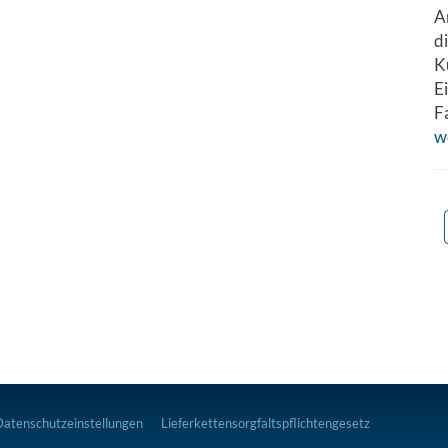
A
d
K
E
F
w
Datenschutzeinstellungen
Lieferkettensorgfaltspflichtengesetz