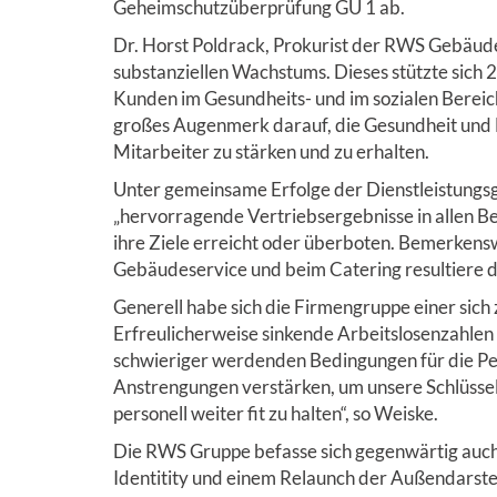
Geheimschutzüberprüfung GÜ 1 ab.
Dr. Horst Poldrack, Prokurist der RWS Gebäud
substanziellen Wachstums. Dieses stützte sich
Kunden im Gesundheits- und im sozialen Berei
großes Augenmerk darauf, die Gesundheit und L
Mitarbeiter zu stärken und zu erhalten.
Unter gemeinsame Erfolge der Dienstleistungs
„hervorragende Vertriebsergebnisse in allen B
ihre Ziele erreicht oder überboten. Bemerkens
Gebäudeservice und beim Catering resultiere d
Generell habe sich die Firmengruppe einer sich 
Erfreulicherweise sinkende Arbeitslosenzahlen 
schwieriger werdenden Bedingungen für die Pe
Anstrengungen verstärken, um unsere Schlüss
personell weiter fit zu halten“, so Weiske.
Die RWS Gruppe befasse sich gegenwärtig auch
Identitity und einem Relaunch der Außendarstel