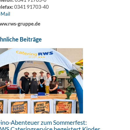
elefax:
0341 91703-40
-Mail
ww.rws-gruppe.de
hnliche Beiträge
ino-Abenteuer zum Sommerfest:
WS Cateringservice begeistert Kinder