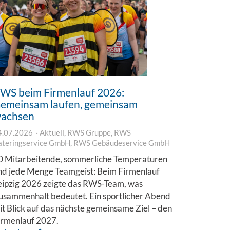
WS beim Firmenlauf 2026:
emeinsam laufen, gemeinsam
achsen
4.07.2026
Aktuell
,
RWS Gruppe
,
RWS
ateringservice GmbH
,
RWS Gebäudeservice GmbH
0 Mitarbeitende, sommerliche Temperaturen
nd jede Menge Teamgeist: Beim Firmenlauf
eipzig 2026 zeigte das RWS-Team, was
usammenhalt bedeutet. Ein sportlicher Abend
it Blick auf das nächste gemeinsame Ziel – den
irmenlauf 2027.