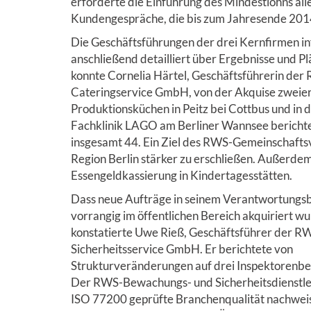
erforderte die Einführung des Mindestlohns al
Kundengespräche, die bis zum Jahresende 201
Die Geschäftsführungen der drei Kernfirmen i
anschließend detailliert über Ergebnisse und Pl
konnte Cornelia Härtel, Geschäftsführerin der
Cateringservice GmbH, von der Akquise zweie
Produktionsküchen in Peitz bei Cottbus und in 
Fachklinik LAGO am Berliner Wannsee berichte
insgesamt 44. Ein Ziel des RWS-Gemeinschaftsv
Region Berlin stärker zu erschließen. Außerdem
Essengeldkassierung in Kindertagesstätten.
Dass neue Aufträge in seinem Verantwortungs
vorrangig im öffentlichen Bereich akquiriert w
konstatierte Uwe Rieß, Geschäftsführer der R
Sicherheitsservice GmbH. Er berichtete von
Strukturveränderungen auf drei Inspektorenbe
Der RWS-Bewachungs- und Sicherheitsdienstleis
ISO 77200 geprüfte Branchenqualität nachweis