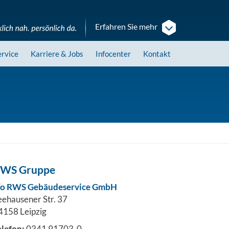
Erfahren Sie mehr
ervice
Karriere
& Jobs
Infocenter
Kontakt
WS Gruppe
/o RWS Gebäudeservice GmbH
eehausener Str. 37
4158 Leipzig
elefon:
0341 91703-0