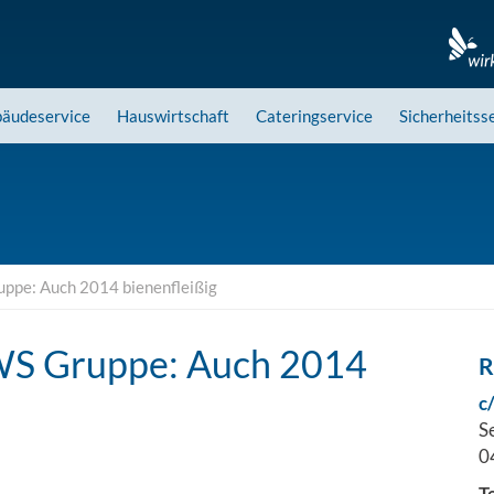
äudeservice
Hauswirtschaft
Cateringservice
Sicherheitss
ppe: Auch 2014 bienenfleißig
RWS Gruppe: Auch 2014
R
c
S
0
T