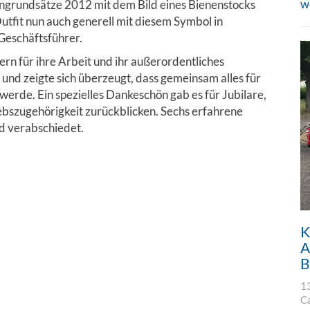
w
ngrundsätze 2012 mit dem Bild eines Bienenstocks
utfit nun auch generell mit diesem Symbol in
Geschäftsführer.
ern für ihre Arbeit und ihr außerordentliches
nd zeigte sich überzeugt, dass gemeinsam alles für
werde. Ein spezielles Dankeschön gab es für Jubilare,
iebszugehörigkeit zurückblicken. Sechs erfahrene
d verabschiedet.
K
A
B
1
C