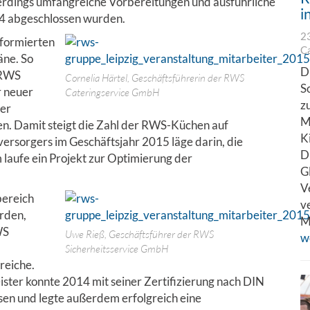
lerdings umfangreiche Vorbereitungen und ausführliche
i
4 abgeschlossen wurden.
2
nformierten
C
äne. So
D
 RWS
Cornelia Härtel, Geschäftsführerin der RWS
S
r neuer
Cateringservice GmbH
z
der
M
n. Damit steigt die Zahl der RWS-Küchen auf
K
ersorgers im Geschäftsjahr 2015 läge darin, die
D
 laufe ein Projekt zur Optimierung der
G
V
bereich
v
urden,
M
WS
Uwe Rieß, Geschäftsführer der RWS
w
Sicherheitsservice GmbH
reiche.
ter konnte 2014 mit seiner Zertifizierung nach DIN
en und legte außerdem erfolgreich eine