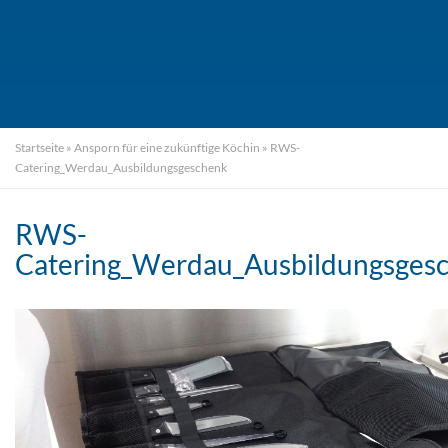
Startseite
»
Ansporn für eine zukünftige Köchin
»
RWS-
Catering_Werdau_Ausbildungsgeschenk
RWS-
Catering_Werdau_Ausbildungsges