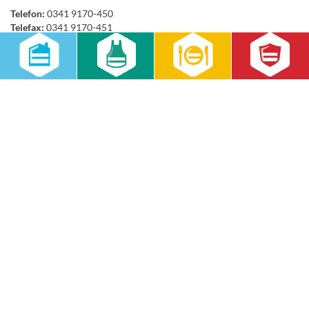
Telefon:
0341 9170-450
Telefax:
0341 9170-451
E-Mail
www.rws-gruppe.de
Ähnliche Beiträge
Dino-Abenteuer zum Sommerfest: RWS
Cateringservice begeistert Kinder in Halle (Saale)