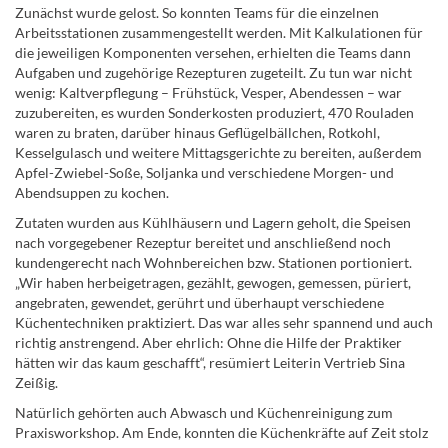
Zunächst wurde gelost. So konnten Teams für die einzelnen
Arbeitsstationen zusammengestellt werden. Mit Kalkulationen für
die jeweiligen Komponenten versehen, erhielten die Teams dann
Aufgaben und zugehörige Rezepturen zugeteilt. Zu tun war nicht
wenig: Kaltverpflegung – Frühstück, Vesper, Abendessen – war
zuzubereiten, es wurden Sonderkosten produziert, 470 Rouladen
waren zu braten, darüber hinaus Geflügelbällchen, Rotkohl,
Kesselgulasch und weitere Mittagsgerichte zu bereiten, außerdem
Apfel-Zwiebel-Soße, Soljanka und verschiedene Morgen- und
Abendsuppen zu kochen.
Zutaten wurden aus Kühlhäusern und Lagern geholt, die Speisen
nach vorgegebener Rezeptur bereitet und anschließend noch
kundengerecht nach Wohnbereichen bzw. Stationen portioniert.
„Wir haben herbeigetragen, gezählt, gewogen, gemessen, püriert,
angebraten, gewendet, gerührt und überhaupt verschiedene
Küchentechniken praktiziert. Das war alles sehr spannend und auch
richtig anstrengend. Aber ehrlich: Ohne die Hilfe der Praktiker
hätten wir das kaum geschafft“, resümiert Leiterin Vertrieb Sina
Zeißig.
Natürlich gehörten auch Abwasch und Küchenreinigung zum
Praxisworkshop. Am Ende, konnten die Küchenkräfte auf Zeit stolz