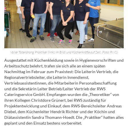
Voller Tatendrang: Praktiker (links im Bild) und Küchenkräfte auf Zeit. (Foto: RWS)
Ausgestattet mit Küchenkleidung sowie in Hygienevorschriften und
Arbeitsschutz belehrt, trafen sie sich alle an einem späten
Nachmittag im Februar zum Praxistest: Die Leiterin Vertrieb, die
Regionalvertriebsleiter, die Leiterin Innendienst,
Vertriebsassistentinnen, die Mitarbeiterin Personalbeschaffung
und die Sekretärin Leiter Betrieb/Leiter Vertrieb der RWS
Cateringservice GmbH. Empfangen wurden die „Theoretiker“ von
ihren Kollegen Christdore Grünert, bei RWS zuständig für
Projektentwicklung und Einkauf, dem RWS-Bereichsleiter Andreas
Diebel, dem Küchenleiter Hendrik Richter und der Köchin und
Diätassistentin Sandra Thomann-Hoedt. Die „Praktiker“ hatten alles
geplant und den Einsatz bestens vorbereitet.