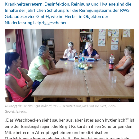
Krankheitserregern, Desinfektion, Reinigung und Hygiene sind die
Inhalte der jährlichen Schulung für die Reinigungsteams der RWS
Gebäudeservice GmbH, wie im Herbst in Objekten der
Niederlassung Leipzig geschehen.
Am Kopf des Tisch: Birgit Kukard, RWS-Desinfektorin, und Grit Beukert, RWS-
Gebietsleiterin.
„Das Waschbecken sieht sauber aus, aber ist es auch hygienisch?“ ist
eine der Einstiegsfragen, die Birgit Kukard in ihren Schulungen den
Mitarbeitern in Altenpflegeheimen und medizinischen
Einrichtungen immer wieder stellt. „Sauber ist es auch, wenn kein