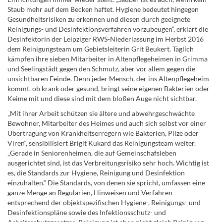
Staub mehr auf dem Becken haftet. Hygiene bedeutet hingegen
Gesundheitsrisiken zu erkennen und diesen durch geeignete
Reinigungs- und Desinfektionsverfahren vorzubeugen“, erklärt die
Desinfektorin der Leipziger RWS-Niederlassung im Herbst 2016
dem Reinigungsteam um Gebietsleiterin Grit Beukert. Täglich
kämpfen ihre sieben Mitarbeiter in Altenpflegeheimen in Grimma
und Seelingstädt gegen den Schmutz, aber vor allem gegen die
unsichtbaren Feinde. Denn jeder Mensch, der ins Altenpflegeheim
kommt, ob krank oder gesund, bringt seine eigenen Bakterien oder
Keime mit und diese sind mit dem bloßen Auge nicht sichtbar.
„Mit ihrer Arbeit schützen sie ältere und abwehrgeschwächte
Bewohner, Mitarbeiter des Heimes und auch sich selbst vor einer
Übertragung von Krankheitserregern wie Bakterien, Pilze oder
Viren“, sensibilisiert Brigit Kukard das Reinigungsteam weiter.
„Gerade in Seniorenheimen, die auf Gemeinschafsleben
ausgerichtet sind, ist das Verbreitungsrisiko sehr hoch. Wichtig ist
es, die Standards zur Hygiene, Reinigung und Desinfektion
einzuhalten.“ Die Standards, von denen sie spricht, umfassen eine
ganze Menge an Regularien, Hinweisen und Verfahren
entsprechend der objektspezifischen Hygiene-, Reinigungs- und
Desinfektionspläne sowie des Infektionsschutz- und