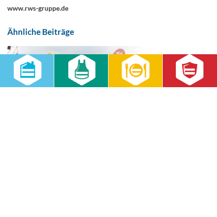
www.rws-gruppe.de
Ähnliche Beiträge
RWS beim Firmenlauf 2026: Gemeinsam laufen,
gemeinsam wachsen
14.07.2026
Aktuell
,
RWS Gruppe
,
RWS Cateringservice GmbH
,
RWS
Gebäudeservice GmbH
30 Mitarbeitende, sommerliche Temperaturen und jede Menge
Teamgeist: Beim Firmenlauf Leipzig 2026 zeigte das RWS-Team, was