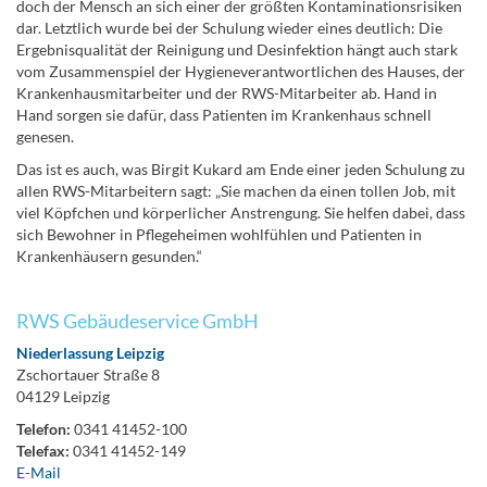
doch der Mensch an sich einer der größten Kontaminationsrisiken
dar. Letztlich wurde bei der Schulung wieder eines deutlich: Die
Ergebnisqualität der Reinigung und Desinfektion hängt auch stark
vom Zusammenspiel der Hygieneverantwortlichen des Hauses, der
Krankenhausmitarbeiter und der RWS-Mitarbeiter ab. Hand in
Hand sorgen sie dafür, dass Patienten im Krankenhaus schnell
genesen.
Das ist es auch, was Birgit Kukard am Ende einer jeden Schulung zu
allen RWS-Mitarbeitern sagt: „Sie machen da einen tollen Job, mit
viel Köpfchen und körperlicher Anstrengung. Sie helfen dabei, dass
sich Bewohner in Pflegeheimen wohlfühlen und Patienten in
Krankenhäusern gesunden.“
RWS Gebäudeservice GmbH
Niederlassung Leipzig
Zschortauer Straße 8
04129 Leipzig
Telefon:
0341 41452-100
Telefax:
0341 41452-149
E-Mail