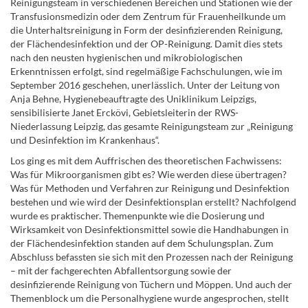
Reinigungsteam in verschiedenen Bereichen und Stationen wie der
Transfusionsmedizin oder dem Zentrum für Frauenheilkunde um
die Unterhaltsreinigung in Form der desinfizierenden Reinigung,
der Flächendesinfektion und der OP-Reinigung. Damit dies stets
nach den neusten hygienischen und mikrobiologischen
Erkenntnissen erfolgt, sind regelmäßige Fachschulungen, wie im
September 2016 geschehen, unerlässlich. Unter der Leitung von
Anja Behne, Hygienebeauftragte des Uniklinikum Leipzigs,
sensibilisierte Janet Erckövi, Gebietsleiterin der RWS-
Niederlassung Leipzig, das gesamte Reinigungsteam zur „Reinigung
und Desinfektion im Krankenhaus“.
Los ging es mit dem Auffrischen des theoretischen Fachwissens:
Was für Mikroorganismen gibt es? Wie werden diese übertragen?
Was für Methoden und Verfahren zur Reinigung und Desinfektion
bestehen und wie wird der Desinfektionsplan erstellt? Nachfolgend
wurde es praktischer. Themenpunkte wie die Dosierung und
Wirksamkeit von Desinfektionsmittel sowie die Handhabungen in
der Flächendesinfektion standen auf dem Schulungsplan. Zum
Abschluss befassten sie sich mit den Prozessen nach der Reinigung
– mit der fachgerechten Abfallentsorgung sowie der
desinfizierende Reinigung von Tüchern und Möppen. Und auch der
Themenblock um die Personalhygiene wurde angesprochen, stellt