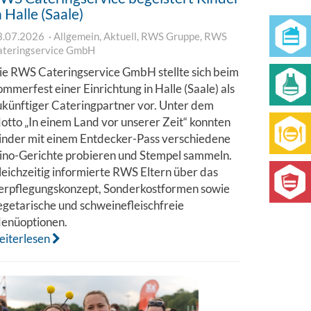
n Halle (Saale)
3.07.2026
Allgemein
,
Aktuell
,
RWS Gruppe
,
RWS
ateringservice GmbH
ie RWS Cateringservice GmbH stellte sich beim
ommerfest einer Einrichtung in Halle (Saale) als
ukünftiger Cateringpartner vor. Unter dem
otto „In einem Land vor unserer Zeit“ konnten
inder mit einem Entdecker-Pass verschiedene
ino-Gerichte probieren und Stempel sammeln.
leichzeitig informierte RWS Eltern über das
erpflegungskonzept, Sonderkostformen sowie
egetarische und schweinefleischfreie
enüoptionen.
eiterlesen