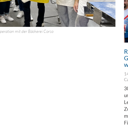
eration mit der Bäckerei Corso
R
G
w
1
C
3
u
L
Z
m
F