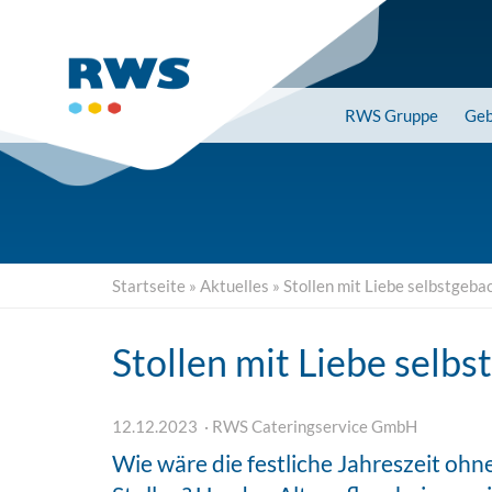
Skip
to
main
content
RWS
Gruppe
Geb
Startseite
»
Aktuelles
»
Stollen mit Liebe selbstgeba
Stollen mit Liebe selb
12.12.2023
RWS Cateringservice GmbH
Wie wäre die festliche Jahreszeit ohn