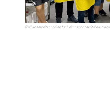
RWS Mitarbeiter backen für Heimbewohner Stollen in Koop