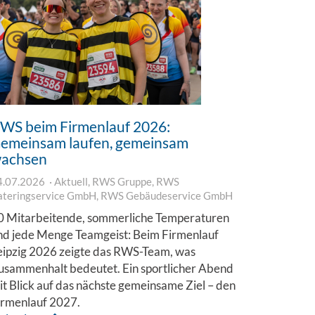
WS beim Firmenlauf 2026:
emeinsam laufen, gemeinsam
achsen
4.07.2026
Aktuell
,
RWS Gruppe
,
RWS
ateringservice GmbH
,
RWS Gebäudeservice GmbH
0 Mitarbeitende, sommerliche Temperaturen
nd jede Menge Teamgeist: Beim Firmenlauf
eipzig 2026 zeigte das RWS-Team, was
usammenhalt bedeutet. Ein sportlicher Abend
it Blick auf das nächste gemeinsame Ziel – den
irmenlauf 2027.