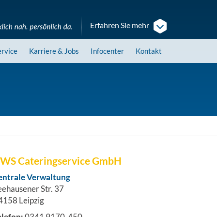
Erfahren Sie mehr
ervice
Karriere
& Jobs
Infocenter
Kontakt
WS Cateringservice GmbH
entrale Verwaltung
eehausener Str. 37
4158 Leipzig
elefon:
0341 9170-450