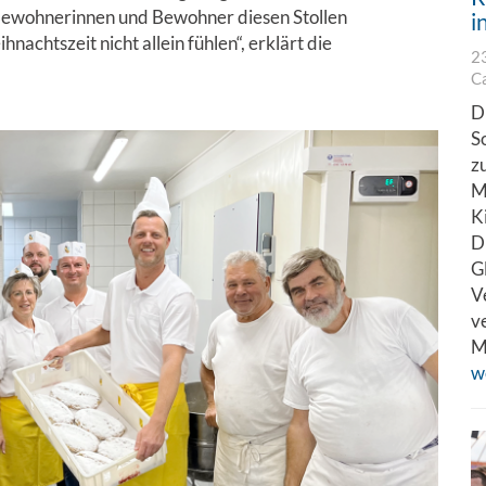
ie Bewohnerinnen und Bewohner diesen Stollen
i
achtszeit nicht allein fühlen“, erklärt die
2
C
D
S
z
M
K
D
G
V
v
M
w