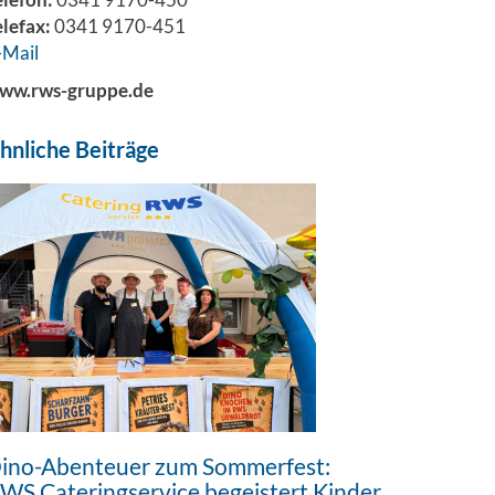
elefax:
0341 9170-451
-Mail
ww.rws-gruppe.de
hnliche Beiträge
ino-Abenteuer zum Sommerfest:
WS Cateringservice begeistert Kinder