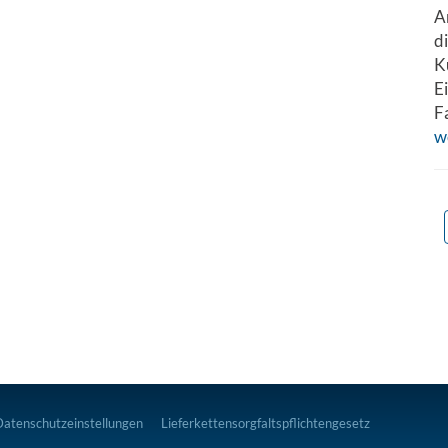
A
d
K
E
F
w
Datenschutzeinstellungen
Lieferkettensorgfaltspflichtengesetz