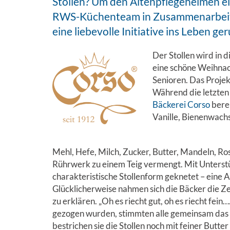
Stollen? Um den Altenpflegeheimen ei
RWS-Küchenteam in Zusammenarbeit m
eine liebevolle Initiative ins Leben ger
Der Stollen wird in 
eine schöne Weihnac
Senioren. Das Projek
Während die letzten
Bäckerei Corso
berei
Vanille, Bienenwachs
Mehl, Hefe, Milch, Zucker, Butter, Mandeln, R
Rührwerk zu einem Teig vermengt. Mit Unterst
charakteristische Stollenform geknetet – eine A
Glücklicherweise nahmen sich die Bäcker die Z
zu erklären. „Oh es riecht gut, oh es riecht fein
gezogen wurden, stimmten alle gemeinsam das 
bestrichen sie die Stollen noch mit feiner Butter