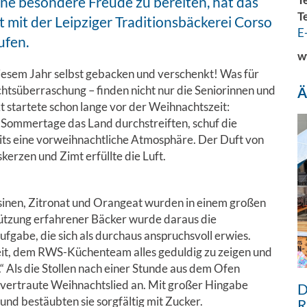
ne besondere Freude zu bereiten, hat das
T
it der Leipziger Traditionsbäckerei Corso
E
ufen.
w
diesem Jahr selbst gebacken und verschenkt! Was für
htsüberraschung – finden nicht nur die Seniorinnen und
Ä
t startete schon lange vor der Weihnachtszeit:
 Sommertage das Land durchstreiften, schuf die
ts eine vorweihnachtliche Atmosphäre. Der Duft von
kerzen und Zimt erfüllte die Luft.
osinen, Zitronat und Orangeat wurden in einem großen
ützung erfahrener Bäcker wurde daraus die
ufgabe, die sich als durchaus anspruchsvoll erwies.
eit, dem RWS-Küchenteam alles geduldig zu zeigen und
….“ Als die Stollen nach einer Stunde aus dem Ofen
vertraute Weihnachtslied an. Mit großer Hingabe
D
 und bestäubten sie sorgfältig mit Zucker.
R