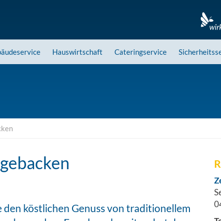
äudeservice
Hauswirtschaft
Cateringservice
Sicherheitss
cken
stgebacken
R
Z
S
0
e den köstlichen Genuss von traditionellem
T