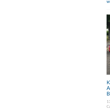
w
K
A
B
1
C