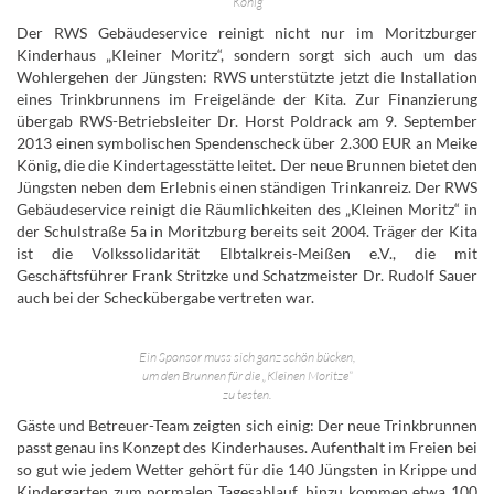
König
Der RWS Gebäudeservice reinigt nicht nur im Moritzburger
Kinderhaus „Kleiner Moritz“, sondern sorgt sich auch um das
Wohlergehen der Jüngsten: RWS unterstützte jetzt die Installation
eines Trinkbrunnens im Freigelände der Kita. Zur Finanzierung
übergab RWS-Betriebsleiter Dr. Horst Poldrack am 9. September
2013 einen symbolischen Spendenscheck über 2.300 EUR an Meike
König, die die Kindertagesstätte leitet. Der neue Brunnen bietet den
Jüngsten neben dem Erlebnis einen ständigen Trinkanreiz. Der RWS
Gebäudeservice reinigt die Räumlichkeiten des „Kleinen Moritz“ in
der Schulstraße 5a in Moritzburg bereits seit 2004. Träger der Kita
ist die Volkssolidarität Elbtalkreis-Meißen e.V., die mit
Geschäftsführer Frank Stritzke und Schatzmeister Dr. Rudolf Sauer
auch bei der Scheckübergabe vertreten war.
Ein Sponsor muss sich ganz schön bücken,
um den Brunnen für die „Kleinen Moritze“
zu testen.
Gäste und Betreuer-Team zeigten sich einig: Der neue Trinkbrunnen
passt genau ins Konzept des Kinderhauses. Aufenthalt im Freien bei
so gut wie jedem Wetter gehört für die 140 Jüngsten in Krippe und
Kindergarten zum normalen Tagesablauf, hinzu kommen etwa 100