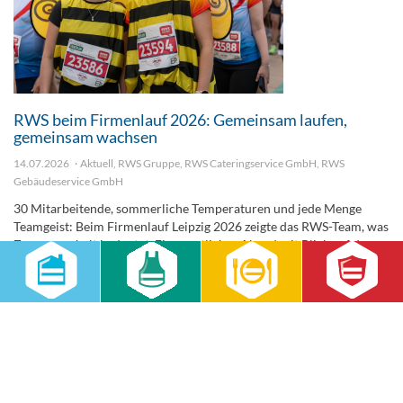
RWS beim Firmenlauf 2026: Gemeinsam laufen,
gemeinsam wachsen
14.07.2026
Aktuell
,
RWS Gruppe
,
RWS Cateringservice GmbH
,
RWS
Gebäudeservice GmbH
30 Mitarbeitende, sommerliche Temperaturen und jede Menge
Teamgeist: Beim Firmenlauf Leipzig 2026 zeigte das RWS-Team, was
Zusammenhalt bedeutet. Ein sportlicher Abend mit Blick auf das
nächste gemeinsame Ziel – den Firmenlauf 2027.
weiterlesen