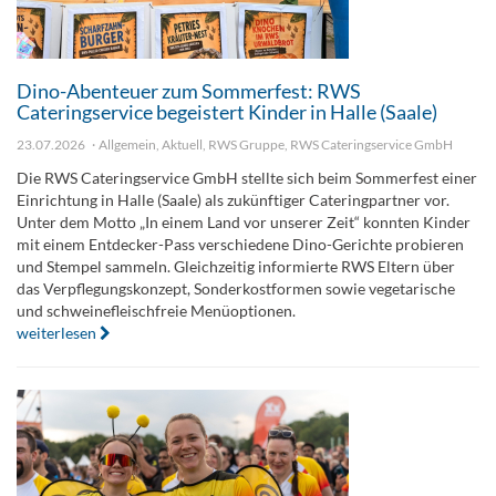
Dino-Abenteuer zum Sommerfest: RWS
Cateringservice begeistert Kinder in Halle (Saale)
23.07.2026
Allgemein
,
Aktuell
,
RWS Gruppe
,
RWS Cateringservice GmbH
Die RWS Cateringservice GmbH stellte sich beim Sommerfest einer
Einrichtung in Halle (Saale) als zukünftiger Cateringpartner vor.
Unter dem Motto „In einem Land vor unserer Zeit“ konnten Kinder
mit einem Entdecker-Pass verschiedene Dino-Gerichte probieren
und Stempel sammeln. Gleichzeitig informierte RWS Eltern über
das Verpflegungskonzept, Sonderkostformen sowie vegetarische
und schweinefleischfreie Menüoptionen.
weiterlesen