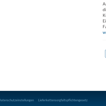
A
d
K
E
F
w
Datenschutzeinstellungen
Lieferkettensorgfaltspflichtengesetz