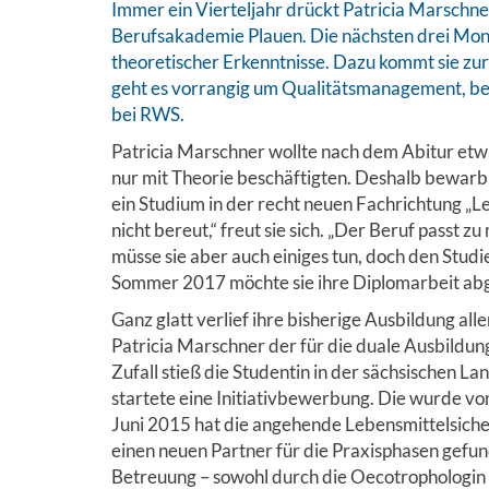
Immer ein Vierteljahr drückt Patricia Marschne
Berufsakademie Plauen. Die nächsten drei Mo
theoretischer Erkenntnisse. Dazu kommt sie 
geht es vorrangig um Qualitätsmanagement, bess
bei RWS.
Patricia Marschner wollte nach dem Abitur etwa
nur mit Theorie beschäftigten. Deshalb bewarb 
ein Studium in der recht neuen Fachrichtung „Le
nicht bereut,“ freut sie sich. „Der Beruf passt 
müsse sie aber auch einiges tun, doch den Studi
Sommer 2017 möchte sie ihre Diplomarbeit ab
Ganz glatt verlief ihre bisherige Ausbildung all
Patricia Marschner der für die duale Ausbildun
Zufall stieß die Studentin in der sächsischen 
startete eine Initiativbewerbung. Die wurde von
Juni 2015 hat die angehende Lebensmittelsich
einen neuen Partner für die Praxisphasen gefunde
Betreuung – sowohl durch die Oecotrophologin 