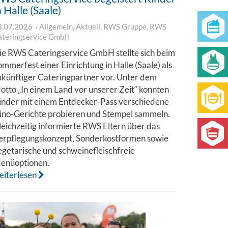
n Halle (Saale)
3.07.2026
Allgemein
,
Aktuell
,
RWS Gruppe
,
RWS
ateringservice GmbH
ie RWS Cateringservice GmbH stellte sich beim
ommerfest einer Einrichtung in Halle (Saale) als
ukünftiger Cateringpartner vor. Unter dem
otto „In einem Land vor unserer Zeit“ konnten
inder mit einem Entdecker-Pass verschiedene
ino-Gerichte probieren und Stempel sammeln.
leichzeitig informierte RWS Eltern über das
erpflegungskonzept, Sonderkostformen sowie
egetarische und schweinefleischfreie
enüoptionen.
eiterlesen