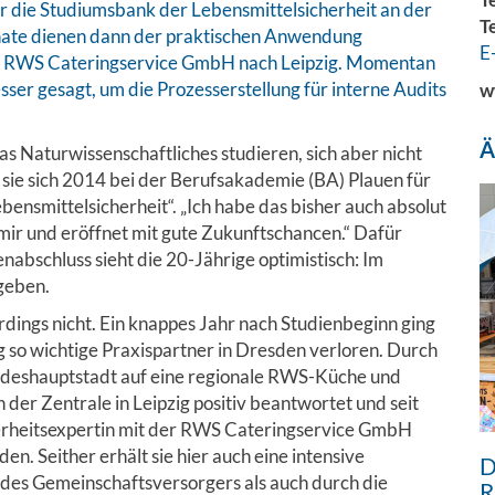
r die Studiumsbank der Lebensmittelsicherheit an der
T
nate dienen dann der praktischen Anwendung
E
zur RWS Cateringservice GmbH nach Leipzig. Momentan
er gesagt, um die Prozesserstellung für interne Audits
w
Ä
s Naturwissenschaftliches studieren, sich aber nicht
sie sich 2014 bei der Berufsakademie (BA) Plauen für
bensmittelsicherheit“. „Ich habe das bisher auch absolut
zu mir und eröffnet mit gute Zukunftschancen.“ Dafür
enabschluss sieht die 20-Jährige optimistisch: Im
geben.
erdings nicht. Ein knappes Jahr nach Studienbeginn ging
g so wichtige Praxispartner in Dresden verloren. Durch
Landeshauptstadt auf eine regionale RWS-Küche und
 der Zentrale in Leipzig positiv beantwortet und seit
erheitsexpertin mit der RWS Cateringservice GmbH
n. Seither erhält sie hier auch eine intensive
D
des Gemeinschaftsversorgers als auch durch die
R