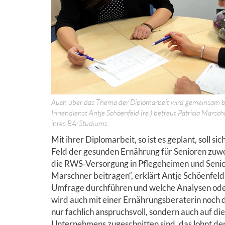
Auch über das Thema der Diplomarbeit wird gemeinsam b
Innendienst Antje Schöenfeld (re.) betreut Patricia Marsc
ihres BA-Studiums.
Mit ihrer Diplomarbeit, so ist es geplant, soll 
Feld der gesunden Ernährung für Senioren zuwe
die RWS-Versorgung in Pflegeheimen und Senio
Marschner beitragen“, erklärt Antje Schöenfeld.
Umfrage durchführen und welche Analysen ode
wird auch mit einer Ernährungsberaterin noch d
nur fachlich anspruchsvoll, sondern auch auf d
Unternehmens zugeschnitten sind, das lohnt d