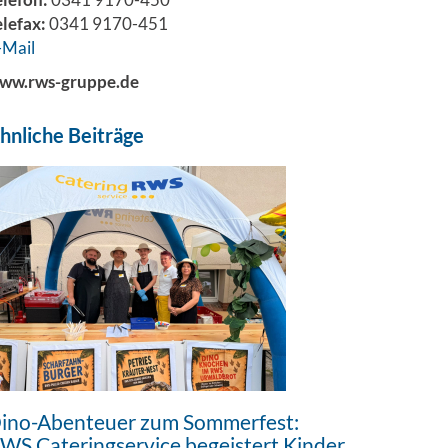
elefax:
0341 9170-451
-Mail
ww.rws-gruppe.de
hnliche Beiträge
ino-Abenteuer zum Sommerfest:
WS Cateringservice begeistert Kinder