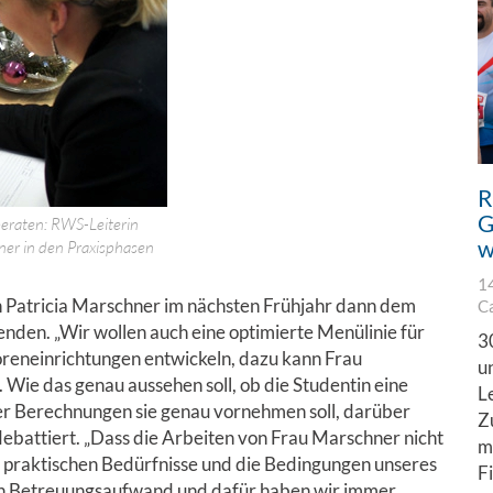
R
G
eraten: RWS-Leiterin
w
hner in den Praxisphasen
1
sich Patricia Marschner im nächsten Frühjahr dann dem
C
nden. „Wir wollen auch eine optimierte Menülinie für
3
reneinrichtungen entwickeln, dazu kann Frau
u
 Wie das genau aussehen soll, ob die Studentin eine
L
r Berechnungen sie genau vornehmen soll, darüber
Z
ebattiert. „Dass die Arbeiten von Frau Marschner nicht
m
ie praktischen Bedürfnisse und die Bedingungen unseres
F
en Betreuungsaufwand und dafür haben wir immer