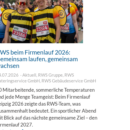
WS beim Firmenlauf 2026:
emeinsam laufen, gemeinsam
achsen
4.07.2026
Aktuell
,
RWS Gruppe
,
RWS
ateringservice GmbH
,
RWS Gebäudeservice GmbH
0 Mitarbeitende, sommerliche Temperaturen
nd jede Menge Teamgeist: Beim Firmenlauf
eipzig 2026 zeigte das RWS-Team, was
usammenhalt bedeutet. Ein sportlicher Abend
it Blick auf das nächste gemeinsame Ziel – den
irmenlauf 2027.