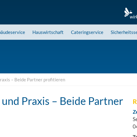
äudeservice
Hauswirtschaft
Cateringservice
Sicherheitss
Praxis – Beide Partner profitieren
m und Praxis – Beide Partner
R
Z
S
0
T