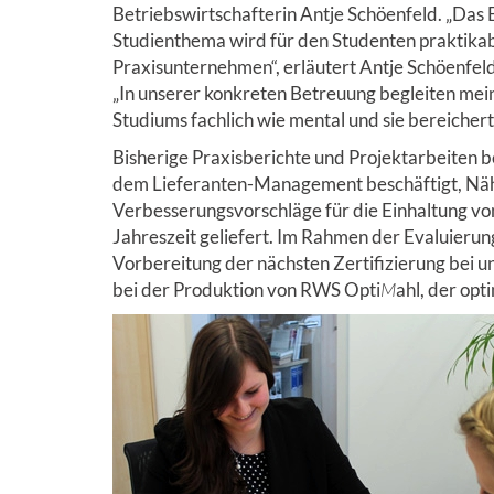
Betriebswirtschafterin Antje Schöenfeld. „Das 
Studienthema wird für den Studenten praktikab
Praxisunternehmen“, erläutert Antje Schöenfel
„In unserer konkreten Betreuung begleiten mei
Studiums fachlich wie mental und sie bereichert
Bisherige Praxisberichte und Projektarbeiten be
dem Lieferanten-Management beschäftigt, Nä
Verbesserungsvorschläge für die Einhaltung vo
Jahreszeit geliefert. Im Rahmen der Evaluieru
Vorbereitung der nächsten Zertifizierung bei u
bei der Produktion von RWS Opti
M
ahl, der opt