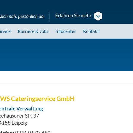
Erfahren Sie mehr
ervice
Karriere
& Jobs
Infocenter
Kontakt
WS Cateringservice GmbH
entrale Verwaltung
eehausener Str. 37
4158 Leipzig
elefon:
0341 9170-450