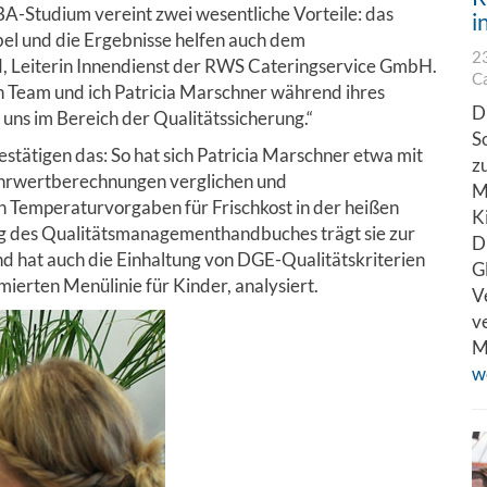
BA-Studium vereint zwei wesentliche Vorteile: das
i
el und die Ergebnisse helfen auch dem
2
d, Leiterin Innendienst der RWS Cateringservice GmbH.
C
n Team und ich Patricia Marschner während ihres
D
 uns im Bereich der Qualitätssicherung.“
S
stätigen das: So hat sich Patricia Marschner etwa mit
z
hrwertberechnungen verglichen und
M
n Temperaturvorgaben für Frischkost in der heißen
K
ng des Qualitätsmanagementhandbuches trägt sie zur
D
nd hat auch die Einhaltung von DGE-Qualitätskriterien
G
imierten Menülinie für Kinder, analysiert.
V
v
M
w