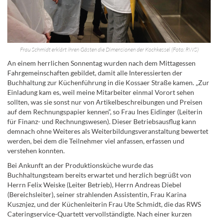
Frau Schmidt erklärt ihren Gästen die Dimensionen der Kochkessel (Foto: RWS)
An einem herrlichen Sonnentag wurden nach dem Mittagessen
Fahrgemeinschaften gebildet, damit alle Interessierten der
Buchhaltung zur Küchenführung in die Kossaer Straße kamen. „Zur
Einladung kam es, weil meine Mitarbeiter einmal Vorort sehen
sollten, was sie sonst nur von Artikelbeschreibungen und Preisen
auf dem Rechnungspapier kennen“, so Frau Ines Eidinger (Leiterin
für Finanz- und Rechnungswesen). Dieser Betriebsausflug kann
demnach ohne Weiteres als Weiterbildungsveranstaltung bewertet
werden, bei dem die Teilnehmer viel anfassen, erfassen und
verstehen konnten.
Bei Ankunft an der Produktionsküche wurde das
Buchhaltungsteam bereits erwartet und herzlich begrüßt von
Herrn Felix Weiske (Leiter Betrieb), Herrn Andreas Diebel
(Bereichsleiter), seiner strahlenden Assistentin, Frau Karina
Kusznjez, und der Küchenleiterin Frau Ute Schmidt, die das RWS
Cateringservice-Quartett vervollständigte. Nach einer kurzen