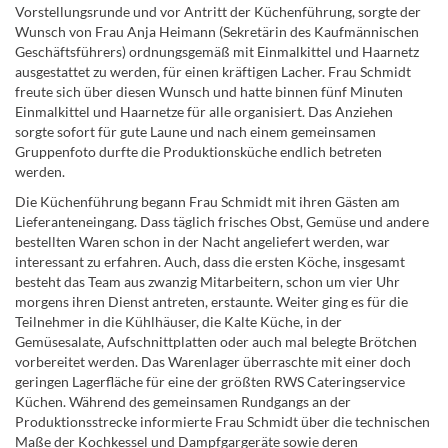
Vorstellungsrunde und vor Antritt der Küchenführung, sorgte der
Wunsch von Frau Anja Heimann (Sekretärin des Kaufmännischen
Geschäftsführers) ordnungsgemäß mit Einmalkittel und Haarnetz
ausgestattet zu werden, für einen kräftigen Lacher. Frau Schmidt
freute sich über diesen Wunsch und hatte binnen fünf Minuten
Einmalkittel und Haarnetze für alle organisiert. Das Anziehen
sorgte sofort für gute Laune und nach einem gemeinsamen
Gruppenfoto durfte die Produktionsküche endlich betreten
werden.
Die Küchenführung begann Frau Schmidt mit ihren Gästen am
Lieferanteneingang. Dass täglich frisches Obst, Gemüse und andere
bestellten Waren schon in der Nacht angeliefert werden, war
interessant zu erfahren. Auch, dass die ersten Köche, insgesamt
besteht das Team aus zwanzig Mitarbeitern, schon um vier Uhr
morgens ihren Dienst antreten, erstaunte. Weiter ging es für die
Teilnehmer in die Kühlhäuser, die Kalte Küche, in der
Gemüsesalate, Aufschnittplatten oder auch mal belegte Brötchen
vorbereitet werden. Das Warenlager überraschte mit einer doch
geringen Lagerfläche für eine der größten RWS Cateringservice
Küchen. Während des gemeinsamen Rundgangs an der
Produktionsstrecke informierte Frau Schmidt über die technischen
Maße der Kochkessel und Dampfgargeräte sowie deren