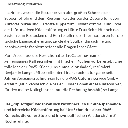
Einsatzmöglichkeiten.
Fasziniert waren die Besucher von übergroßen Schneebesen,
Suppenlöffeln und dem Riesenmixer, der bei der Zubereitung von
Kartoffelpüree und Kartoffelsuppe zum Einsatz kommt. Zum Ende
der informativen Küchenführung erklärte Frau Schmidt noch das
System zum Bestücken und Bereitstellen der Thermophoren für die
tägliche Essenauslieferung, zeigte die Spülbandmaschine und
beantwortete fachkompetent alle Fragen ihrer Gäste.
Zum Abschluss des Besuchs hatte das Catering-Team ein
gemeinsames Kaffeetrinken mit frischen Kuchen vorbereitet. „Eine
tolle Idee der RWS-Küche, uns einmal einzuladen“, resümiert
Benjamin Langer, Mitarbeiter der Finanzbuchhaltung, der seit
Jahren Ausgangsrechnungen für die RWS Cateringservice GmbH
erstellt. „Nun kenne ich die realen Dimensionen eines Riesenmixer,
für den meine Kollegin sonst nur die Rechnung bezahlt“, so Langer.
Die „Papiertiger“ bedanken sich recht herzlich für eine spannende
und lehrreiche Küchenführung bei Ute Schmidt – einer RWS-
Kollegin, die voller Stolz und in sympathischen Art durch „ihre“
Küche führte.