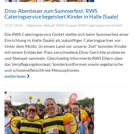
Dino-Abenteuer zum Sommerfest: RWS
Cateringservice begeistert Kinder in Halle (Saale)
23.07.2026
Allgemein
,
Aktuell
,
RWS Gruppe
,
RWS Cateringservice GmbH
Die RWS Cateringservice GmbH stellte sich beim Sommerfest einer
Einrichtung in Halle (Saale) als zukünftiger Cateringpartner vor.
Unter dem Motto „In einem Land vor unserer Zeit“ konnten Kinder
mit einem Entdecker-Pass verschiedene Dino-Gerichte probieren
und Stempel sammeln. Gleichzeitig informierte RWS Eltern über
das Verpflegungskonzept, Sonderkostformen sowie vegetarische
und schweinefleischfreie Menüoptionen.
weiterlesen