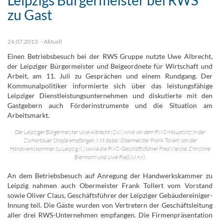
Leipzigs Bürgermeister bei RWS
zu Gast
24.07.2013
Aktuell
Einen Betriebsbesuch bei der RWS Gruppe nutzte Uwe Albrecht,
der Leipziger Bürgermeister und Beigeordnete für Wirtschaft und
Arbeit, am 11. Juli zu Gesprächen und einem Rundgang. Der
Kommunalpolitiker informierte sich über das leistungsfähige
Leipziger Dienstleistungsunternehmen und diskutierte mit den
Gastgebern auch Förderinstrumente und die Situation am
Arbeitsmarkt.
Der Leipziger Bürgermeister Uwe Albrecht (2.v.l.) wird vor dem RWS-Hauptsitz in der
Zschortauer Straße empfangen. Mit dabei: Obermeister Frank Tollert von der
Handwerkskammer zu Leipzig (l.) sowie die RWS-Geschäftsführer Fred Weiske, Christine
Biermann und Uwe Rieß (v.l.n.r.).
An dem Betriebsbesuch auf Anregung der Handwerkskammer zu
Leipzig nahmen auch Obermeister Frank Tollert vom Vorstand
sowie Oliver Claus, Geschäftsführer der Leipziger Gebäudereiniger-
Innung teil. Die Gäste wurden von Vertretern der Geschäftsleitung
aller drei RWS-Unternehmen empfangen. Die Firmenpräsentation