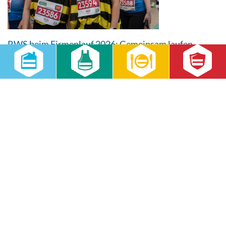
RWS beim Firmenlauf 2026: Gemeinsam laufen,
gemeinsam wachsen
14.07.2026
Aktuell
,
RWS Gruppe
,
RWS Cateringservice GmbH
,
RWS
Gebäudeservice GmbH
30 Mitarbeitende, sommerliche Temperaturen und jede Menge
Teamgeist: Beim Firmenlauf Leipzig 2026 zeigte das RWS-Team, was
Zusammenhalt bedeutet. Ein sportlicher Abend mit Blick auf das
nächste gemeinsame Ziel – den Firmenlauf 2027.
weiterlesen