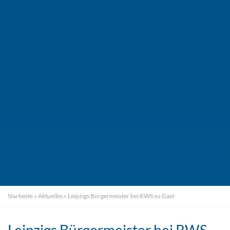
Startseite
»
Aktuelles
»
Leipzigs Bürgermeister bei RWS zu Gast