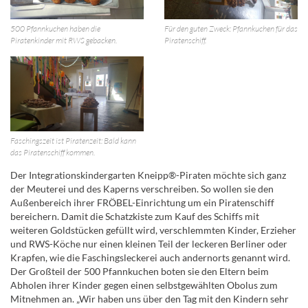
500 Pfannkuchen haben die
Für den guten Zweck: Pfannkuchen für das
Piratenkinder mit RWS gebacken.
Piratenschiff.
Faschingszeit ist Piratenzeit: Bald kann
das Piratenschiff kommen.
Der Integrationskindergarten Kneipp®-Piraten möchte sich ganz
der Meuterei und des Kaperns verschreiben. So wollen sie den
Außenbereich ihrer FRÖBEL-Einrichtung um ein Piratenschiff
bereichern. Damit die Schatzkiste zum Kauf des Schiffs mit
weiteren Goldstücken gefüllt wird, verschlemmten Kinder, Erzieher
und RWS-Köche nur einen kleinen Teil der leckeren Berliner oder
Krapfen, wie die Faschingsleckerei auch andernorts genannt wird.
Der Großteil der 500 Pfannkuchen boten sie den Eltern beim
Abholen ihrer Kinder gegen einen selbstgewählten Obolus zum
Mitnehmen an. „Wir haben uns über den Tag mit den Kindern sehr