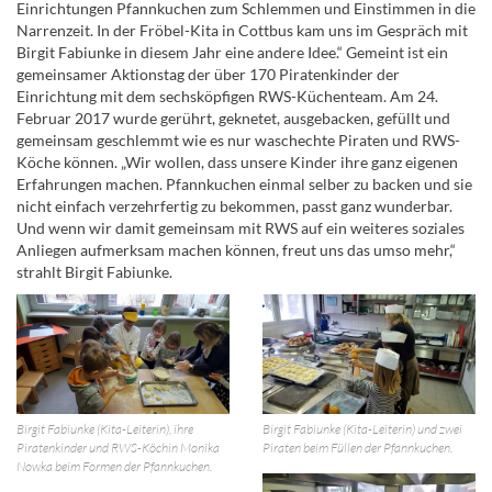
Einrichtungen Pfannkuchen zum Schlemmen und Einstimmen in die
Narrenzeit. In der Fröbel-Kita in Cottbus kam uns im Gespräch mit
Birgit Fabiunke in diesem Jahr eine andere Idee.“ Gemeint ist ein
gemeinsamer Aktionstag der über 170 Piratenkinder der
Einrichtung mit dem sechsköpfigen RWS-Küchenteam. Am 24.
Februar 2017 wurde gerührt, geknetet, ausgebacken, gefüllt und
gemeinsam geschlemmt wie es nur waschechte Piraten und RWS-
Köche können. „Wir wollen, dass unsere Kinder ihre ganz eigenen
Erfahrungen machen. Pfannkuchen einmal selber zu backen und sie
nicht einfach verzehrfertig zu bekommen, passt ganz wunderbar.
Und wenn wir damit gemeinsam mit RWS auf ein weiteres soziales
Anliegen aufmerksam machen können, freut uns das umso mehr,“
strahlt Birgit Fabiunke.
Birgit Fabiunke (Kita-Leiterin), ihre
Birgit Fabiunke (Kita-Leiterin) und zwei
Piratenkinder und RWS-Köchin Monika
Piraten beim Füllen der Pfannkuchen.
Nowka beim Formen der Pfannkuchen.