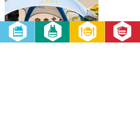
Dino-Abenteuer zum Sommerfest: RWS
Cateringservice begeistert Kinder in Halle (Saale)
23.07.2026
Allgemein
,
Aktuell
,
RWS Gruppe
,
RWS Cateringservice GmbH
Die RWS Cateringservice GmbH stellte sich beim Sommerfest einer
Einrichtung in Halle (Saale) als zukünftiger Cateringpartner vor.
Unter dem Motto „In einem Land vor unserer Zeit“ konnten Kinder
mit einem Entdecker-Pass verschiedene Dino-Gerichte probieren
und Stempel sammeln. Gleichzeitig informierte RWS Eltern über
das Verpflegungskonzept, Sonderkostformen sowie vegetarische
und schweinefleischfreie Menüoptionen.