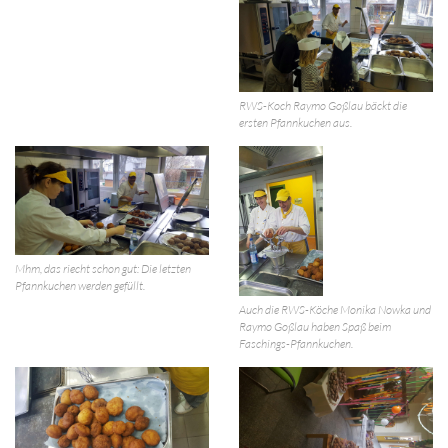
RWS-Koch Raymo Goßlau bäckt die
ersten Pfannkuchen aus.
Mhm, das riecht schon gut: Die letzten
Pfannkuchen werden gefüllt.
Auch die RWS-Köche Monika Nowka und
Raymo Goßlau haben Spaß beim
Faschings-Pfannkuchen.