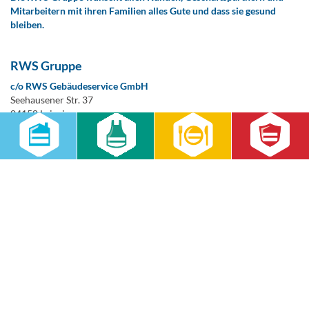
Mitarbeitern mit ihren Familien alles Gute und dass sie gesund
bleiben.
RWS Gruppe
c/o RWS Gebäudeservice GmbH
Seehausener Str. 37
04158 Leipzig
Telefon:
0341 91703-0
Telefax:
0341 91703-40
E-Mail
www.rws-gruppe.de
Ähnliche Beiträge