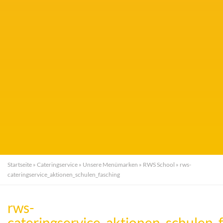
Startseite
»
Cateringservice
»
Unsere Menümarken
»
RWS School
»
rws-
cateringservice_aktionen_schulen_fasching
rws-
cateringservice_aktionen_schulen_