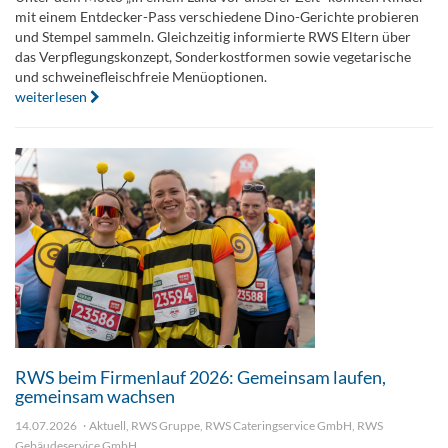
mit einem Entdecker-Pass verschiedene Dino-Gerichte probieren
und Stempel sammeln. Gleichzeitig informierte RWS Eltern über
das Verpflegungskonzept, Sonderkostformen sowie vegetarische
und schweinefleischfreie Menüoptionen.
weiterlesen
RWS beim Firmenlauf 2026: Gemeinsam laufen,
gemeinsam wachsen
14.07.2026
Aktuell
,
RWS Gruppe
,
RWS Cateringservice GmbH
,
RWS
Gebäudeservice GmbH