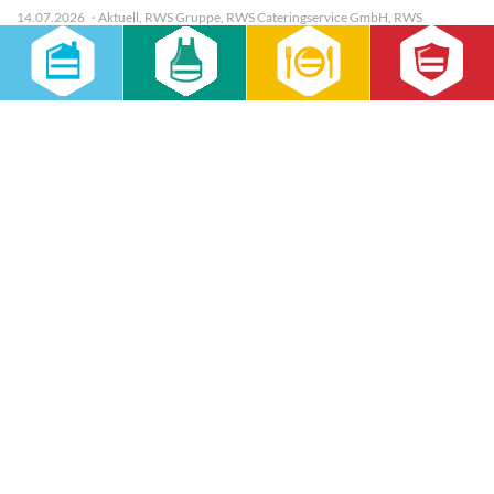
14.07.2026
Aktuell
,
RWS Gruppe
,
RWS Cateringservice GmbH
,
RWS
Gebäudeservice GmbH
30 Mitarbeitende, sommerliche Temperaturen und jede Menge
Teamgeist: Beim Firmenlauf Leipzig 2026 zeigte das RWS-Team, was
Zusammenhalt bedeutet. Ein sportlicher Abend mit Blick auf das
nächste gemeinsame Ziel – den Firmenlauf 2027.
weiterlesen