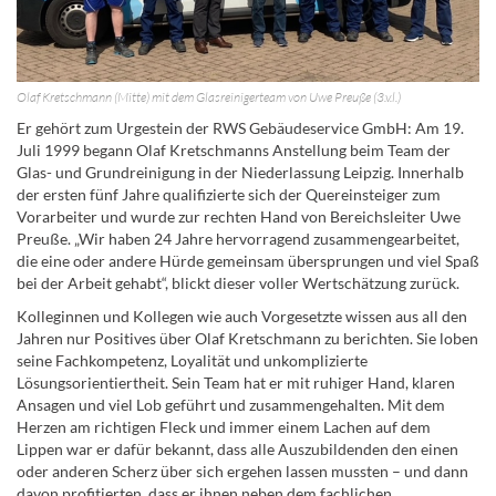
Olaf Kretschmann (Mitte) mit dem Glasreinigerteam von Uwe Preuße (3.v.l.)
Er gehört zum Urgestein der RWS Gebäudeservice GmbH: Am 19.
Juli 1999 begann Olaf Kretschmanns Anstellung beim Team der
Glas- und Grundreinigung in der Niederlassung Leipzig. Innerhalb
der ersten fünf Jahre qualifizierte sich der Quereinsteiger zum
Vorarbeiter und wurde zur rechten Hand von Bereichsleiter Uwe
Preuße. „Wir haben 24 Jahre hervorragend zusammengearbeitet,
die eine oder andere Hürde gemeinsam übersprungen und viel Spaß
bei der Arbeit gehabt“, blickt dieser voller Wertschätzung zurück.
Kolleginnen und Kollegen wie auch Vorgesetzte wissen aus all den
Jahren nur Positives über Olaf Kretschmann zu berichten. Sie loben
seine Fachkompetenz, Loyalität und unkomplizierte
Lösungsorientiertheit. Sein Team hat er mit ruhiger Hand, klaren
Ansagen und viel Lob geführt und zusammengehalten. Mit dem
Herzen am richtigen Fleck und immer einem Lachen auf dem
Lippen war er dafür bekannt, dass alle Auszubildenden den einen
oder anderen Scherz über sich ergehen lassen mussten – und dann
davon profitierten, dass er ihnen neben dem fachlichen