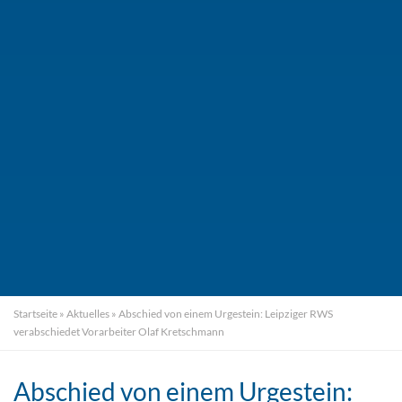
Startseite
»
Aktuelles
»
Abschied von einem Urgestein: Leipziger RWS
verabschiedet Vorarbeiter Olaf Kretschmann
Abschied von einem Urgestein: