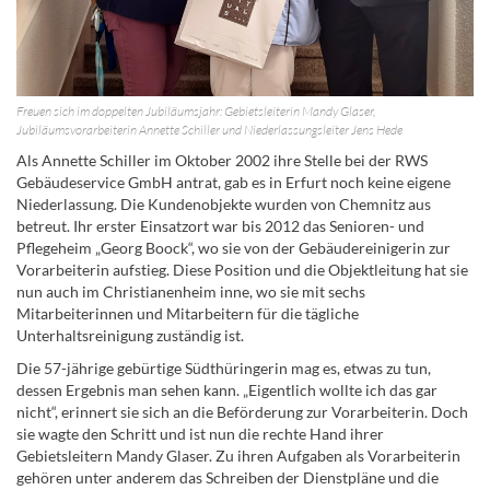
Freuen sich im doppelten Jubiläumsjahr: Gebietsleiterin Mandy Glaser,
Jubiläumsvorarbeiterin Annette Schiller und Niederlassungsleiter Jens Hede
Als Annette Schiller im Oktober 2002 ihre Stelle bei der RWS
Gebäudeservice GmbH antrat, gab es in Erfurt noch keine eigene
Niederlassung. Die Kundenobjekte wurden von Chemnitz aus
betreut. Ihr erster Einsatzort war bis 2012 das Senioren- und
Pflegeheim „Georg Boock“, wo sie von der Gebäudereinigerin zur
Vorarbeiterin aufstieg. Diese Position und die Objektleitung hat sie
nun auch im Christianenheim inne, wo sie mit sechs
Mitarbeiterinnen und Mitarbeitern für die tägliche
Unterhaltsreinigung zuständig ist.
Die 57-jährige gebürtige Südthüringerin mag es, etwas zu tun,
dessen Ergebnis man sehen kann. „Eigentlich wollte ich das gar
nicht“, erinnert sie sich an die Beförderung zur Vorarbeiterin. Doch
sie wagte den Schritt und ist nun die rechte Hand ihrer
Gebietsleitern Mandy Glaser. Zu ihren Aufgaben als Vorarbeiterin
gehören unter anderem das Schreiben der Dienstpläne und die