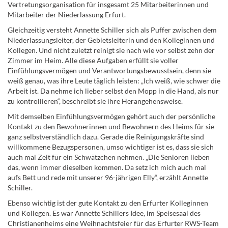
Vertretungsorganisation für insgesamt 25 Mitarbeiterinnen und
Mitarbeiter der Niederlassung Erfurt.
Gleichzeitig versteht Annette Schiller sich als Puffer zwischen dem
Niederlassungsleiter, der Gebietsleiterin und den Kolleginnen und
Kollegen. Und nicht zuletzt reinigt sie nach wie vor selbst zehn der
Zimmer im Heim. Alle diese Aufgaben erfüllt sie voller
Einfühlungsvermögen und Verantwortungsbewusstsein, denn sie
weiß genau, was ihre Leute täglich leisten: „Ich weiß, wie schwer die
Arbeit ist. Da nehme ich lieber selbst den Mopp in die Hand, als nur
zu kontrollieren“, beschreibt sie ihre Herangehensweise.
Mit demselben Einfühlungsvermögen gehört auch der persönliche
Kontakt zu den Bewohnerinnen und Bewohnern des Heims für sie
ganz selbstverständlich dazu. Gerade die Reinigungskräfte sind
willkommene Bezugspersonen, umso wichtiger ist es, dass sie sich
auch mal Zeit für ein Schwätzchen nehmen. „Die Senioren lieben
das, wenn immer dieselben kommen. Da setz ich mich auch mal
aufs Bett und rede mit unserer 96-jährigen Elly“, erzählt Annette
Schiller.
Ebenso wichtig ist der gute Kontakt zu den Erfurter Kolleginnen
und Kollegen. Es war Annette Schillers Idee, im Speisesaal des
Christianenheims eine Weihnachtsfeier für das Erfurter RWS-Team