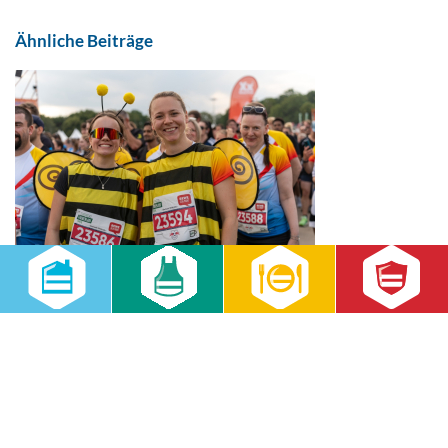
Ähnliche Beiträge
RWS beim Firmenlauf 2026: Gemeinsam laufen,
gemeinsam wachsen
14.07.2026
Aktuell
,
RWS Gruppe
,
RWS Cateringservice GmbH
,
RWS
Gebäudeservice GmbH
30 Mitarbeitende, sommerliche Temperaturen und jede Menge
Teamgeist: Beim Firmenlauf Leipzig 2026 zeigte das RWS-Team, was
Zusammenhalt bedeutet. Ein sportlicher Abend mit Blick auf das