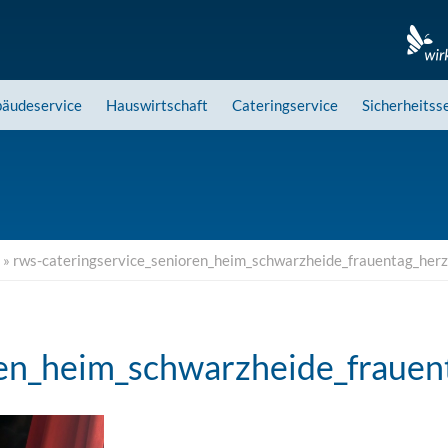
äudeservice
Hauswirtschaft
Cateringservice
Sicherheitss
»
rws-cateringservice_senioren_heim_schwarzheide_frauentag_her
ren_heim_schwarzheide_frauen