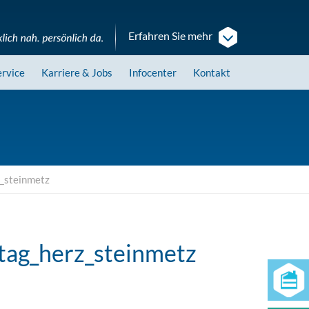
Erfahren Sie mehr
ervice
Karriere
& Jobs
Infocenter
Kontakt
z_steinmetz
tag_herz_steinmetz