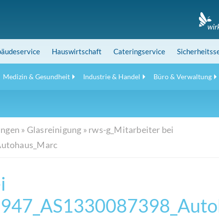
äudeservice
Hauswirtschaft
Cateringservice
Sicherheitss
Medizin & Gesundheit
Industrie & Handel
Büro & Verwaltung
ungen
»
Glasreinigung
»
rws-g_Mitarbeiter bei
Autohaus_Marc
i
0947_AS1330087398_Auto