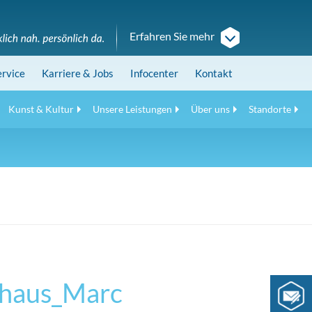
Erfahren Sie mehr
ervice
Karriere
& Jobs
Infocenter
Kontakt
Kunst & Kultur
Unsere Leistungen
Über uns
Standorte
haus_Marc