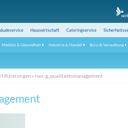
äudeservice
Hauswirtschaft
Cateringservice
Sicherheitss
Medizin & Gesundheit
Industrie & Handel
Büro & Verwaltung
rtifizierungen
»
rws-g_qualitaetsmanagement
nagement